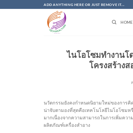
Skip
ADD ANYTHING HERE OR JUST REMOVE IT...
to
content
HOME
ไนโอโซมทำงานโดย
โครงสร้างสอ
นวัตกรรมยังคงกำหนดนิยามใหม่ของการคิดค้น
น่าจับตามองที่สุดคือเทคโนโลยีไนโอโซมหรือ
มากเนื่องจากความสามารถในการเพิ่มความ
ผลิตภัณฑ์เครื่องสำอาง