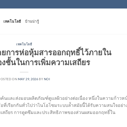
เทคโนโลยี
บ้านน่ารู้
เทคโนโลยี
การห่อหุ้มสารออกฤทธิ์ไว้ภายใน
งชั้นในการเพิ่มความเสถียร
POSTED ON
MAY 29, 2026
BY
NOI
และส่งมอบผลิตภัณฑ์ดูแลผิวอย่างต่อเนื่อง หนึ่งในความก้าวหน้
ที่เรียกกันทั่วไปว่าไนโอโซมระบบล้ำสมัยนี้ได้รับความสนใจอย่า
เสถียร การดูดซึมและประสิทธิภาพของส่วนผสมออกฤทธิ์ใน