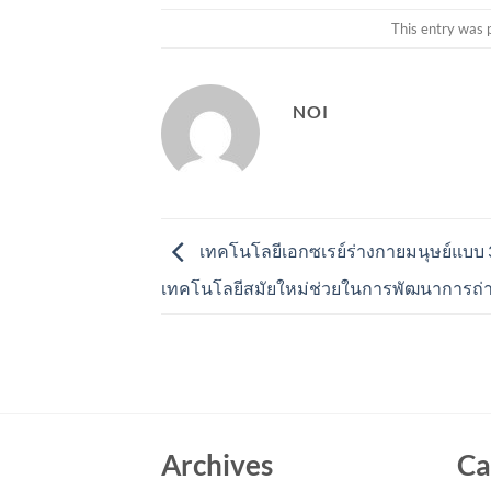
This entry was 
NOI
เทคโนโลยีเอกซเรย์ร่างกายมนุษย์แบบ 3
เทคโนโลยีสมัยใหม่ช่วยในการพัฒนาการถ
Archives
Ca