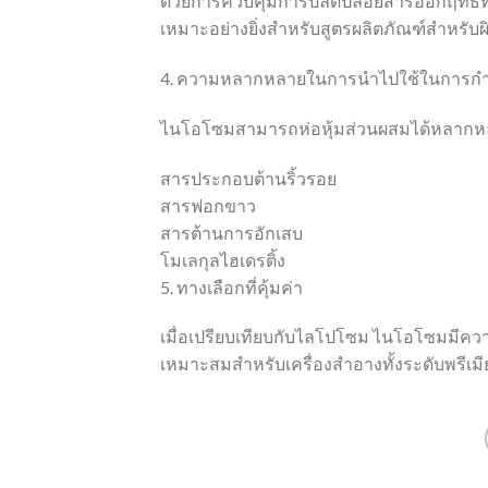
ด้วยการควบคุมการปลดปล่อยสารออกฤทธิ์ที่
เหมาะอย่างยิ่งสำหรับสูตรผลิตภัณฑ์สำหรับผิ
4. ความหลากหลายในการนำไปใช้ในการก
ไนโอโซมสามารถห่อหุ้มส่วนผสมได้หลากหล
สารประกอบต้านริ้วรอย
สารฟอกขาว
สารต้านการอักเสบ
โมเลกุลไฮเดรติ้ง
5. ทางเลือกที่คุ้มค่า
เมื่อเปรียบเทียบกับไลโปโซม ไนโอโซมมีความเ
เหมาะสมสำหรับเครื่องสำอางทั้งระดับพรีเม