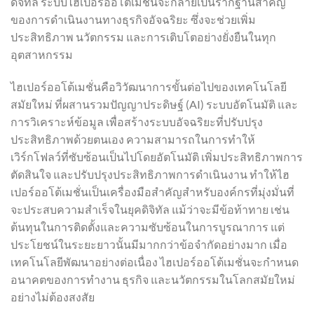
ดิจิทัล ระบบไฮเปอร์ออโต้เมชั่นจะกลายเป็นรากฐานสำคัญ
ของการดำเนินงานทางธุรกิจอัจฉริยะ ซึ่งจะช่วยเพิ่ม
ประสิทธิภาพ นวัตกรรม และการเติบโตอย่างยั่งยืนในทุก
อุตสาหกรรม
ไฮเปอร์ออโต้เมชั่นคือวิวัฒนาการขั้นต่อไปของเทคโนโลยี
สมัยใหม่ ที่ผสานรวมปัญญาประดิษฐ์ (AI) ระบบอัตโนมัติ และ
การวิเคราะห์ข้อมูล เพื่อสร้างระบบอัจฉริยะที่ปรับปรุง
ประสิทธิภาพด้วยตนเอง ความสามารถในการทำให้
เวิร์กโฟลว์ที่ซับซ้อนเป็นไปโดยอัตโนมัติ เพิ่มประสิทธิภาพการ
ตัดสินใจ และปรับปรุงประสิทธิภาพการดำเนินงาน ทำให้ไฮ
เปอร์ออโต้เมชั่นเป็นเครื่องมือสำคัญสำหรับองค์กรที่มุ่งมั่นที่
จะประสบความสำเร็จในยุคดิจิทัล แม้ว่าจะมีข้อท้าทาย เช่น
ต้นทุนในการติดตั้งและความซับซ้อนในการบูรณาการ แต่
ประโยชน์ในระยะยาวนั้นมีมากกว่าข้อจำกัดอย่างมาก เมื่อ
เทคโนโลยีพัฒนาอย่างต่อเนื่อง ไฮเปอร์ออโต้เมชั่นจะกำหนด
อนาคตของการทำงาน ธุรกิจ และนวัตกรรมในโลกสมัยใหม่
อย่างไม่ต้องสงสัย