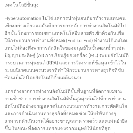
เทคโนโลยีขั้นสูง
Hyperautomation ไม่ใช่แค่การนำหุ่นยนต์มาทำงานแทนคน
เพียงอย่างเดียว แต่มันคือการยกระดับการทำงานอัตโนมัติไป
อีกขั้น โดยการผสมผสานเทคโนโลยีหลายตัวเข้าด้วยกันเพื่อ
ให้กระบวนการทำงานทั้งหมด (End-to-End) ทำงานได้เองโดย
แทบไม่ต้องพึ่งพาการตัดสินใจของมนุษย์ในขั้นตอนซ้ำๆ เช่น
ปัญญาประดิษฐ์ (AI) การเรียนรู้ของเครื่อง (ML) ระบบอัตโนมัติ
กระบวนการหุ่นยนต์ (RPA) และการวิเคราะห์ข้อมูล เข้าไว้ใน
ระบบนิเวศแบบครบวงจรที่ทำให้กระบวนการทางธุรกิจที่ซับ
ซ้อนเป็นไปโดยอัตโนมัติตั้งแต่ต้นจนจบ
แตกต่างจากการทำงานอัตโนมัติขั้นพื้นฐานที่จัดการเฉพาะ
งานซ้ำซาก การทำงานอัตโนมัติขั้นสูงมุ่งเน้นไปที่การทำงาน
อัตโนมัติอย่างชาญฉลาดในกระบวนการทำงาน การตัดสินใจ
และการดำเนินงานทางธุรกิจทั้งหมด ช่วยให้บริษัทต่างๆ
สามารถดำเนินงานได้อย่างชาญฉลาด รวดเร็ว และแม่นยำยิ่ง
ขึ้น ในขณะที่ลดการแทรกแซงจากมนุษย์ให้น้อยที่สุด