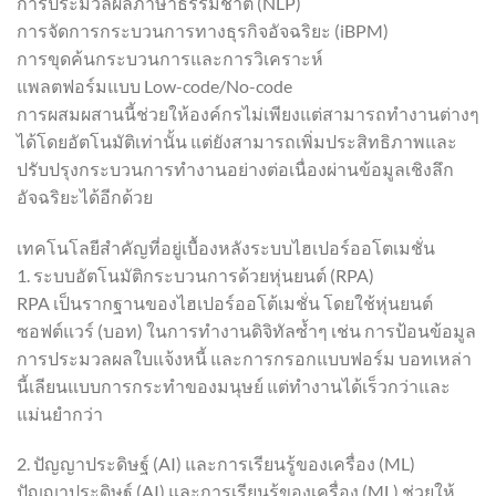
การประมวลผลภาษาธรรมชาติ (NLP)
การจัดการกระบวนการทางธุรกิจอัจฉริยะ (iBPM)
การขุดค้นกระบวนการและการวิเคราะห์
แพลตฟอร์มแบบ Low-code/No-code
การผสมผสานนี้ช่วยให้องค์กรไม่เพียงแต่สามารถทำงานต่างๆ
ได้โดยอัตโนมัติเท่านั้น แต่ยังสามารถเพิ่มประสิทธิภาพและ
ปรับปรุงกระบวนการทำงานอย่างต่อเนื่องผ่านข้อมูลเชิงลึก
อัจฉริยะได้อีกด้วย
เทคโนโลยีสำคัญที่อยู่เบื้องหลังระบบไฮเปอร์ออโตเมชั่น
1. ระบบอัตโนมัติกระบวนการด้วยหุ่นยนต์ (RPA)
RPA เป็นรากฐานของไฮเปอร์ออโต้เมชั่น โดยใช้หุ่นยนต์
ซอฟต์แวร์ (บอท) ในการทำงานดิจิทัลซ้ำๆ เช่น การป้อนข้อมูล
การประมวลผลใบแจ้งหนี้ และการกรอกแบบฟอร์ม บอทเหล่า
นี้เลียนแบบการกระทำของมนุษย์ แต่ทำงานได้เร็วกว่าและ
แม่นยำกว่า
2. ปัญญาประดิษฐ์ (AI) และการเรียนรู้ของเครื่อง (ML)
ปัญญาประดิษฐ์ (AI) และการเรียนรู้ของเครื่อง (ML) ช่วยให้