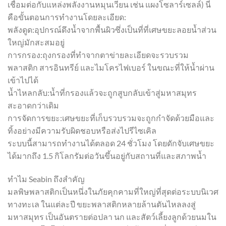
เชื่อมต่อกับแหล่งพลังงานหมุนเวียน เช่น แผงโซลาร์เซลล์) นี่
คือขั้นตอนการทำงานโดยละเอียด:
พลังดูด:อุปกรณ์ดึงน้ำจากพื้นผิวซึ่งเป็นที่ที่เศษขยะลอยน้ำส่วน
ใหญ่มักสะสมอยู่
การกรอง:ถุงกรองที่ทำจากตาข่ายละเอียดจะรวบรวม
พลาสติก สารอินทรีย์ และไมโครไฟเบอร์ ในขณะที่ให้น้ำผ่าน
เข้าไปได้
น้ำไหลกลับ:น้ำที่กรองแล้วจะถูกสูบกลับเข้าสู่มหาสมุทร
สะอาดกว่าเดิม
การจัดการขยะ:เศษขยะที่เก็บรวบรวมจะถูกกำจัดด้วยมือและ
ทิ้งอย่างมีความรับผิดชอบหรือส่งไปรีไซเคิล
ระบบนี้สามารถทำงานได้ตลอด 24 ชั่วโมง โดยดักจับเศษขยะ
ได้มากถึง 1.5 กิโลกรัมต่อวันขึ้นอยู่กับสถานที่และสภาพน้ำ
ทำไม Seabin ถึงสำคัญ
มลพิษพลาสติกเป็นหนึ่งในภัยคุกคามที่ใหญ่ที่สุดต่อระบบนิเวศ
ทางทะเล ในแต่ละปี ขยะพลาสติกหลายล้านตันไหลลงสู่
มหาสมุทร เป็นอันตรายต่อปลา นก และสัตว์เลี้ยงลูกด้วยนมใน