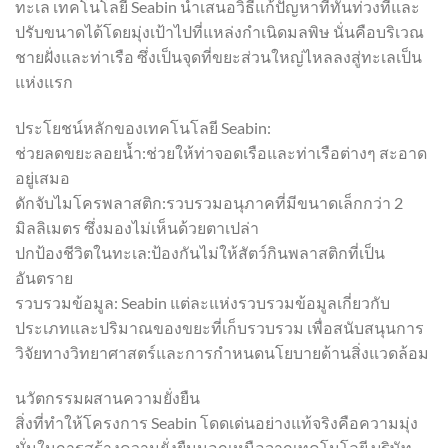
ทะเล เทคโนโลยี Seabin นำเสนอวิธีแก้ปัญหาที่ทันท่วงทีและ
ปรับขนาดได้โดยมุ่งเป้าไปที่แหล่งกำเนิดมลพิษ นั่นคือบริเวณ
ชายฝั่งและท่าเรือ ซึ่งเป็นจุดที่ขยะส่วนใหญ่ไหลลงสู่ทะเลเป็น
แห่งแรก
ประโยชน์หลักของเทคโนโลยี Seabin:
ช่วยลดขยะลอยน้ำ:ช่วยให้ท่าจอดเรือและท่าเรือต่างๆ สะอาด
อยู่เสมอ
ดักจับไมโครพลาสติก:รวบรวมอนุภาคที่มีขนาดเล็กกว่า 2
มิลลิเมตร ซึ่งมองไม่เห็นด้วยตาเปล่า
ปกป้องชีวิตในทะเล:ป้องกันไม่ให้สัตว์กินพลาสติกที่เป็น
อันตราย
รวบรวมข้อมูล: Seabin แต่ละแห่งรวบรวมข้อมูลเกี่ยวกับ
ประเภทและปริมาณของขยะที่เก็บรวบรวม เพื่อสนับสนุนการ
วิจัยทางวิทยาศาสตร์และการกำหนดนโยบายด้านสิ่งแวดล้อม
นวัตกรรมผสานความยั่งยืน
สิ่งที่ทำให้โครงการ Seabin โดดเด่นอย่างแท้จริงคือความมุ่ง
มั่นในการสร้างความยั่งยืนนอกเหนือจากเทคโนโลยี บริษัท