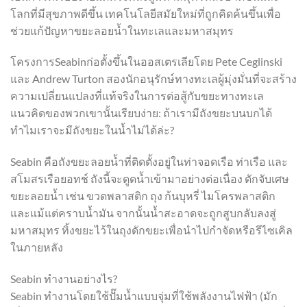
โลกที่มีสุขภาพดีขึ้น เทคโนโลยีสมัยใหม่ที่ถูกคิดค้นขึ้นเพื่อ
ช่วยแก้ปัญหาขยะลอยน้ำในทะเลและมหาสมุทร
โครงการSeabinก่อตั้งขึ้นในออสเตรเลียโดย Pete Ceglinski
และ Andrew Turton สองนักอนุรักษ์ทางทะเลผู้มุ่งมั่นที่จะสร้าง
ความเปลี่ยนแปลงที่แท้จริงในการต่อสู้กับขยะทางทะเล
แนวคิดของพวกเขานั้นเรียบง่าย: ถ้าเรามีถังขยะบนบกได้
ทำไมเราจะมีถังขยะในน้ำไม่ได้ล่ะ?
Seabin คือถังขยะลอยน้ำที่ติดตั้งอยู่ในท่าจอดเรือ ท่าเรือ และ
สโมสรเรือยอทช์ ถังนี้จะดูดน้ำเข้ามาอย่างต่อเนื่อง ดักจับเศษ
ขยะลอยน้ำ เช่น ขวดพลาสติก ถุง ก้นบุหรี่ ไมโครพลาสติก
และแม้แต่คราบน้ำมัน จากนั้นน้ำสะอาดจะถูกสูบกลับลงสู่
มหาสมุทร ทิ้งขยะไว้ในถุงดักขยะเพื่อนำไปกำจัดหรือรีไซเคิล
ในภายหลัง
Seabin ทำงานอย่างไร?
Seabin ทำงานโดยใช้ปั๊มน้ำแบบจุ่มที่ใช้พลังงานไฟฟ้า (มัก