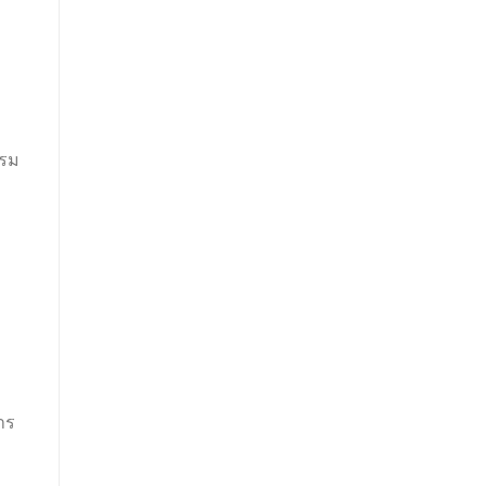
รรม
าร