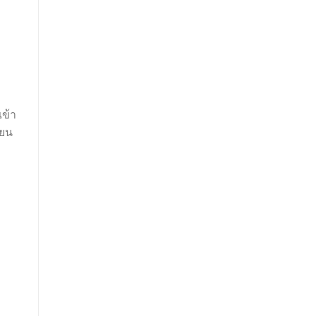
เข้า
ียน