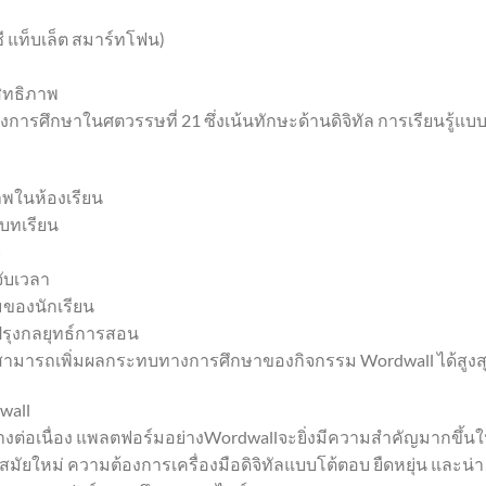
 แท็บเล็ต สมาร์ทโฟน)
ิทธิภาพ
ารศึกษาในศตวรรษที่ 21 ซึ่งเน้นทักษะด้านดิจิทัล การเรียนรู้แบ
าพในห้องเรียน
บทเรียน
จ
ับเวลา
มของนักเรียน
ปรุงกลยุทธ์การสอน
อนสามารถเพิ่มผลกระทบทางการศึกษาของกิจกรรม Wordwall ได้สูงส
wall
งต่อเนื่อง แพลตฟอร์มอย่างWordwallจะยิ่งมีความสำคัญมากขึ้น
ยใหม่ ความต้องการเครื่องมือดิจิทัลแบบโต้ตอบ ยืดหยุ่น และน่า